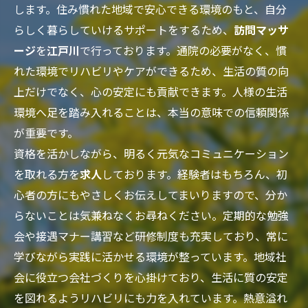
します。住み慣れた地域で安心できる環境のもと、自分
らしく暮らしていけるサポートをするため、
訪問マッサ
ージ
を
江戸川
で行っております。通院の必要がなく、慣
れた環境でリハビリやケアができるため、生活の質の向
上だけでなく、心の安定にも貢献できます。人様の生活
環境へ足を踏み入れることは、本当の意味での信頼関係
が重要です。
資格を活かしながら、明るく元気なコミュニケーション
を取れる方を
求人
しております。経験者はもちろん、初
心者の方にもやさしくお伝えしてまいりますので、分か
らないことは気兼ねなくお尋ねください。定期的な勉強
会や接遇マナー講習など研修制度も充実しており、常に
学びながら実践に活かせる環境が整っています。地域社
会に役立つ会社づくりを心掛けており、生活に質の安定
を図れるようリハビリにも力を入れています。熱意溢れ