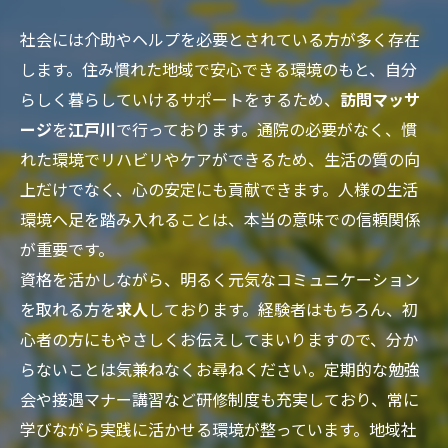
社会には介助やヘルプを必要とされている方が多く存在
します。住み慣れた地域で安心できる環境のもと、自分
らしく暮らしていけるサポートをするため、
訪問マッサ
ージ
を
江戸川
で行っております。通院の必要がなく、慣
れた環境でリハビリやケアができるため、生活の質の向
上だけでなく、心の安定にも貢献できます。人様の生活
環境へ足を踏み入れることは、本当の意味での信頼関係
が重要です。
資格を活かしながら、明るく元気なコミュニケーション
を取れる方を
求人
しております。経験者はもちろん、初
心者の方にもやさしくお伝えしてまいりますので、分か
らないことは気兼ねなくお尋ねください。定期的な勉強
会や接遇マナー講習など研修制度も充実しており、常に
学びながら実践に活かせる環境が整っています。地域社