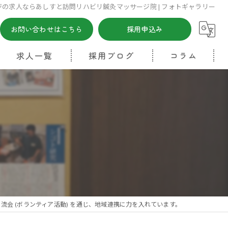
ージの求人ならあしすと訪問リハビリ鍼灸マッサージ院 | フォトギャラリー
お問い合わせはこちら
採用申込み
求人一覧
採用ブログ
コラム
流会 (ボランティア活動) を通じ、地域連携に力を入れています。