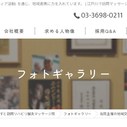
ティア活動) を通じ、地域連携に力を入れています。 | 江戸川で訪問マッサ
03-3698-0211
会社概要
求める人物像
採用Q&A
代表挨拶
ビジョン
フォトギャラリー
事業案内
すと訪問リハビリ鍼灸マッサージ院
フォトギャラリー
当院主催の地域交