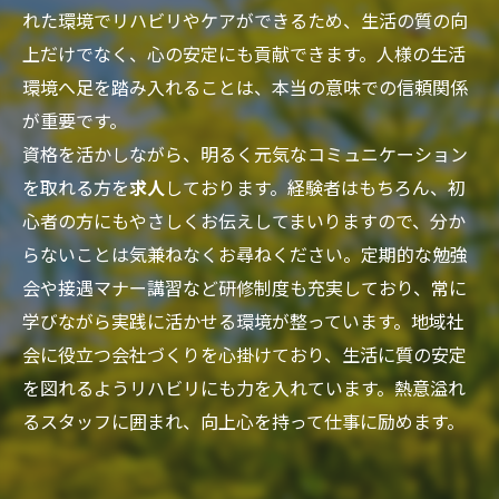
れた環境でリハビリやケアができるため、生活の質の向
上だけでなく、心の安定にも貢献できます。人様の生活
環境へ足を踏み入れることは、本当の意味での信頼関係
が重要です。
資格を活かしながら、明るく元気なコミュニケーション
を取れる方を
求人
しております。経験者はもちろん、初
心者の方にもやさしくお伝えしてまいりますので、分か
らないことは気兼ねなくお尋ねください。定期的な勉強
会や接遇マナー講習など研修制度も充実しており、常に
学びながら実践に活かせる環境が整っています。地域社
会に役立つ会社づくりを心掛けており、生活に質の安定
を図れるようリハビリにも力を入れています。熱意溢れ
るスタッフに囲まれ、向上心を持って仕事に励めます。